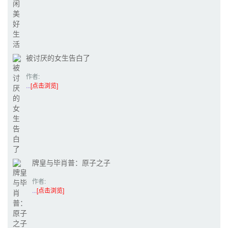
被讨厌的女生告白了
作者:
...
[点击浏览]
牌皇与毕肖普：原子之子
作者:
...
[点击浏览]