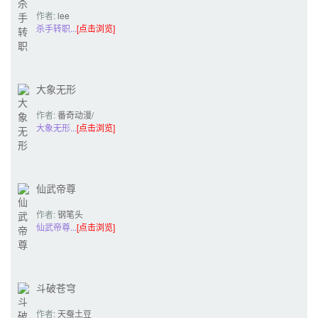
作者:
lee
杀手转职...
[点击浏览]
大象无形
作者:
番奇动漫/
三番熊X赵夏煜
大象无形...
[点击浏览]
仙武帝尊
作者:
钢笔头
仙武帝尊...
[点击浏览]
斗破苍穹
作者:
天蚕土豆