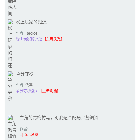
榜上玩家的归还
作者:
Redice
榜上玩家的归还...
[点击浏览]
争分夺秒
作者:
信喜
争分夺秒漫画...
[点击浏览]
主角的青梅竹马，对我这个配角来势汹汹
作者:
...
[点击浏览]