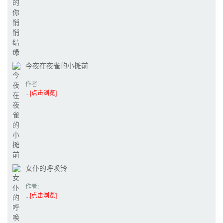
今夜在夜雀的小摊前
作者:
...
[点击浏览]
女仆的呼唤铃
作者:
...
[点击浏览]