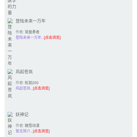
登陆未来一万年
作者:
常盘勇者
登陆未来一万年...
[点击浏览]
风起苍岚
作者:
松鼠200
风起苍岚...
[点击浏览]
妖神记
作者:
踏雪动漫
暂无简介...
[点击浏览]