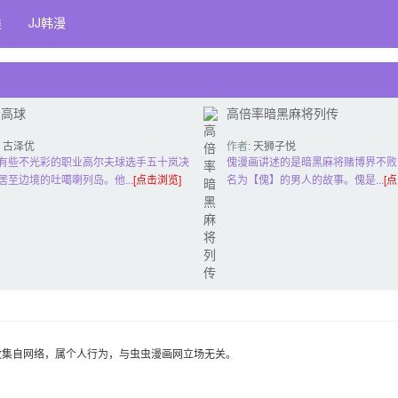
类
JJ韩漫
蛉高球
高倍率暗黑麻将列传
:
古泽优
作者:
天狮子悦
也
有些不光彩的职业高尔夫球选手五十岚决
傀漫画讲述的是暗黑麻将赌博界不败
居至边境的吐噶喇列岛。他...
[点击浏览]
名为【傀】的男人的故事。傀是...
[
收集自网络，属个人行为，与虫虫漫画网立场无关。