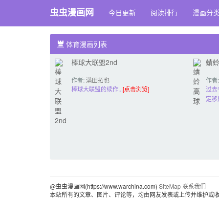
虫虫漫画网
今日更新
阅读排行
漫画分
体育漫画列表
棒球大联盟2nd
蜻
作者:
满田拓也
作者
棒球大联盟的续作...
[点击浏览]
过去
定移
@虫虫漫画网(https://www.warchina.com)
SiteMap
联系我们
本站所有的文章、图片、评论等，均由网友发表或上传并维护或