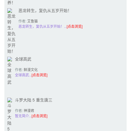
恶龙转生，复仇从五岁开始！
作者:
艾鲁猫
恶龙转生，复仇从五岁开始！...
[点击浏览]
全球高武
作者:
鲜漫文化
全球高武...
[点击浏览]
斗罗大陆 5 重生唐三
作者:
神漫君
暂无简介...
[点击浏览]