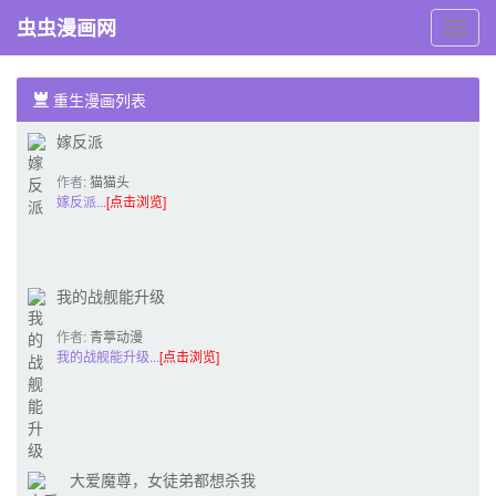
虫虫漫画网
虫
虫
漫
画
重生漫画列表
网
嫁反派
作者:
猫猫头
嫁反派...
[点击浏览]
我的战舰能升级
作者:
青葶动漫
我的战舰能升级...
[点击浏览]
大爱魔尊，女徒弟都想杀我