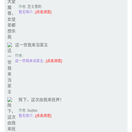
作者:
芝士雪豹
嗷
暂无简介...
[点击浏览]
这一世我来当家主
作者:
Mon(Antstudio)
这一世我来当家主...
[点击浏览]
陛下，这次由我来抚养！
作者:
Sujiko
暂无简介...
[点击浏览]