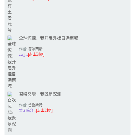
全球惊悚：我开启外挂自选商城
作者:
塔尔西斯
动漫
zwjj...
[点击浏览]
召唤恶魔，我既是深渊
作者:
普鲁斯特
文化
暂无简介...
[点击浏览]