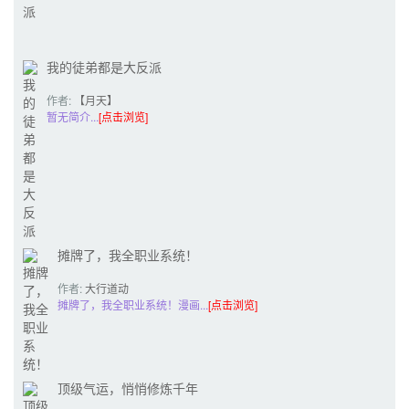
我的徒弟都是大反派
作者:
【月天】
暂无简介...
[点击浏览]
摊牌了，我全职业系统！
作者:
大行道动
漫
摊牌了，我全职业系统！漫画...
[点击浏览]
顶级气运，悄悄修炼千年