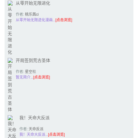
从零开始无限进化
作者:
桃乐茜ci
从零开始无限进化漫画...
[点击浏览]
开局签到荒古圣体
作者:
星空社
暂无简介...
[点击浏览]
我！天命大反派
作者:
天命反派
我！天命大反派...
[点击浏览]