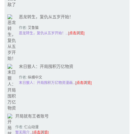
恶龙转生，复仇从五岁开始！
作者:
艾鲁猫
恶龙转生，复仇从五岁开始！...
[点击浏览]
末日狠人：开局囤积万亿物资
作者:
纵横中文
网
末日狠人：开局囤积万亿物资漫画...
[点击浏览]
开局就有王者账号
作者:
仁山动漫
暂无简介...
[点击浏览]