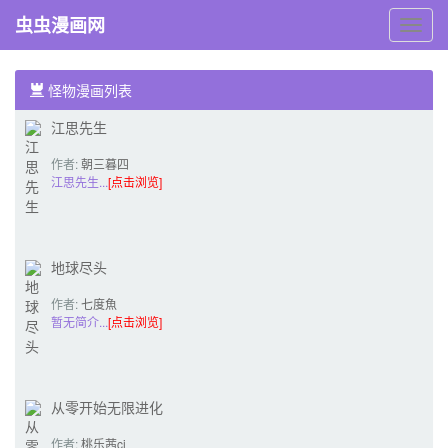
虫虫漫画网
虫
虫
漫
画
怪物漫画列表
网
江思先生
作者:
朝三暮四
郎
江思先生...
[点击浏览]
地球尽头
作者:
七度魚
暂无简介...
[点击浏览]
从零开始无限进化
作者:
桃乐茜ci