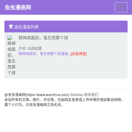
虫虫漫画网
虫
虫
漫
画
迪化漫画列表
网
精神病面前，鬼东西算个球
作者:
众阅动漫
精神病面前，鬼东西算个球漫画...
[点击浏览]
@虫虫漫画网(https://www.warchina.com)
SiteMap
联系我们
本站所有的文章、图片、评论等，均由网友发表或上传并维护或收集自网络，
属个人行为，与虫虫漫画网立场无关。