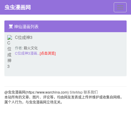
虫虫漫画网
虫
虫
漫
画
神仙漫画列表
网
C位成神3
作者:
籍火文化
C位成神3漫画...
[点击浏览]
@虫虫漫画网(https://www.warchina.com)
SiteMap
联系我们
本站所有的文章、图片、评论等，均由网友发表或上传并维护或收集自网络，
属个人行为，与虫虫漫画网立场无关。