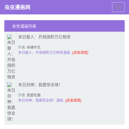
虫虫漫画网
虫
虫
漫
画
末世漫画列表
网
末日狠人：开局囤积万亿物资
作者:
纵横中文
网
末日狠人：开局囤积万亿物资漫画...
[点击浏览]
末日剑神：我震惊全球！
作者:
我爱吃猫
片啊
末日剑神：我震惊全球！漫画...
[点击浏览]