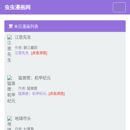
虫虫漫画网
虫
虫
漫
画
末日漫画列表
网
江思先生
作者:
朝三暮四
郎
江思先生...
[点击浏览]
猛兽匣：机甲纪元
作者:
猛兽匣
BEASTBOX
猛兽匣：机甲纪元...
[点击浏览]
地球尽头
作者:
七度魚