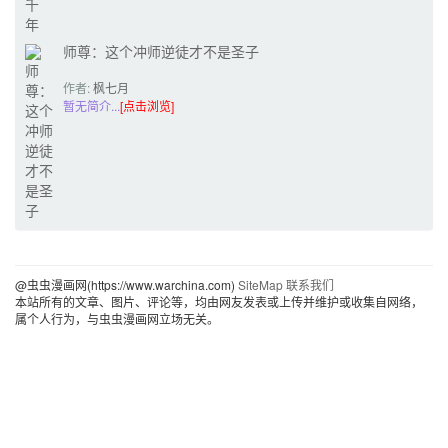
师尊：这个冲师逆徒才不是圣子
作者:
枫七月
（原著）+原点
暂无简介...
[点击浏览]
格子工作室
@虫虫漫画网(https://www.warchina.com)
SiteMap
联系我们
本站所有的文章、图片、评论等，均由网友发表或上传并维护或收集自网络，
属个人行为，与虫虫漫画网立场无关。