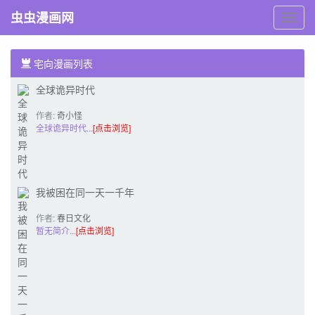
虫虫漫画网
虫
虫
漫
画
宅向漫画列表
网
全球诡异时代
作者:
奇小怪
全球诡异时代...
[点击浏览]
我被困在同一天一千年
作者:
春日文化
暂无简介...
[点击浏览]