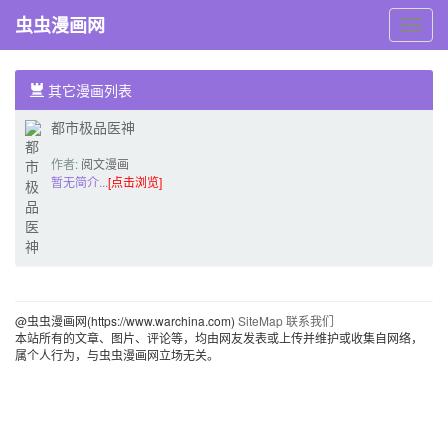
虫虫漫画网
虫
虫
漫
画
其它漫画列表
网
都市极品医神
作者:
阅文漫画
暂无简介...
[点击浏览]
@虫虫漫画网(https://www.warchina.com)
SiteMap
联系我们
本站所有的文章、图片、评论等，均由网友发表或上传并维护或收集自网络，
属个人行为，与虫虫漫画网立场无关。