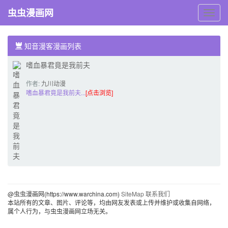
虫虫漫画网
虫
虫
漫
画
知音漫客漫画列表
网
嗜血暴君竟是我前夫
作者:
九川动漫
嗜血暴君竟是我前夫...
[点击浏览]
@虫虫漫画网(https://www.warchina.com)
SiteMap
联系我们
本站所有的文章、图片、评论等，均由网友发表或上传并维护或收集自网络，
属个人行为，与虫虫漫画网立场无关。