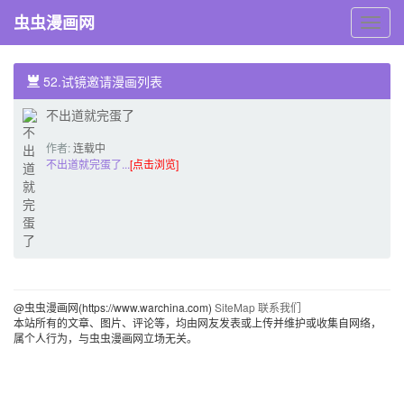
虫虫漫画网
虫
虫
漫
画
52.试镜邀请漫画列表
网
不出道就完蛋了
作者:
连载中
不出道就完蛋了...
[点击浏览]
@虫虫漫画网(https://www.warchina.com)
SiteMap
联系我们
本站所有的文章、图片、评论等，均由网友发表或上传并维护或收集自网络，
属个人行为，与虫虫漫画网立场无关。