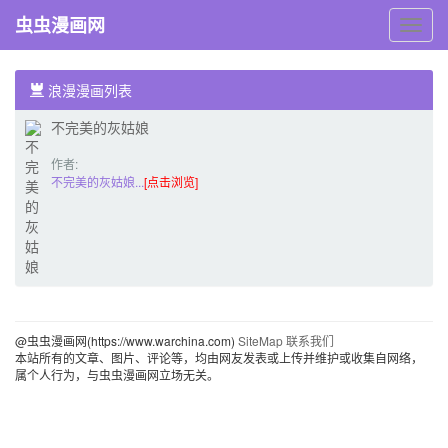
虫虫漫画网
虫
虫
漫
画
浪漫漫画列表
网
不完美的灰姑娘
作者:
HoneyBomb
不完美的灰姑娘...
[点击浏览]
@虫虫漫画网(https://www.warchina.com)
SiteMap
联系我们
本站所有的文章、图片、评论等，均由网友发表或上传并维护或收集自网络，
属个人行为，与虫虫漫画网立场无关。